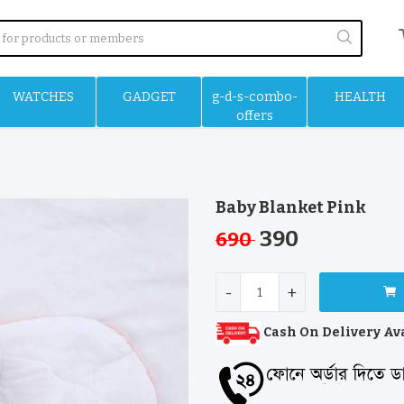
WATCHES
GADGET
g-d-s-combo-
HEALTH
offers
Baby Blanket Pink
390
690
-
+
Cash On Delivery Av