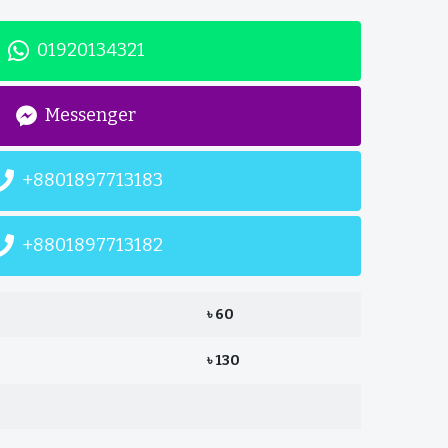
01920134321
Messenger
+8801897713183
+8801897713182
৳ 60
৳ 130