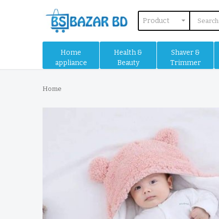
Product
Home
Health &
Shaver &
appliance
Beauty
Trimmer
Home